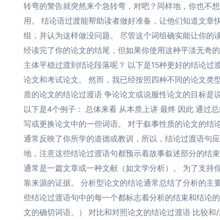
转弯的警告就突然来个急转弯，对吧？同样地，你也不想
用。 结论语过渡能帮助读者做好准备，让他们知道文章快要写
组，并认为这样做没问题。 尽管这个词组确实能让你的读者明
经读完了你的论文的结尾，但如果你使用这种平淡无奇的过渡语
主体平稳过渡到结论段落呢？ 以下是15种更好的结论过
论文和考试论文。 然而，我已经按照四种不同的论文类型
质的论文的结论过渡语 争论论文或说服性论文的目标是
以下是4个例子： 总体来看 从本质上讲 最终 因此 
写或更换论文中的一些词语。 对于叙事性质的论文的结
通常反映了你所学的道德或教训，所以，结论过渡语句应当
地，注意这些结论过渡语句都预示着故事叙述部分的结束
通常是一篇文章或一种文献（如文学分析）。 为了支持
靠来源的证据。 分析型论文的结论通常总结了分析的主要
些结论过渡语句中的每一个都标志着分析的结束和结论的
文的确切词语。） 对比和对照论文的结论过渡语 比较和