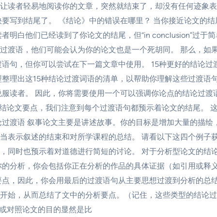
让读者轻易地阅读你的文章，突然就结束了，却没有任何迹象表
到结尾了。 《结论》中的错误在哪里？ 当你接近论文的结尾时，可能
白他们已经读到了你论文的结尾，但“in conclusion”过于
，他们可能会认为你的论文也是一个死胡同。 那么，如果不写“in
渡语句，但你可以尝试在下一篇文章中使用。 15种更好的结论
整理出这15种结论过渡词语的清单，以帮助你理解这些过渡语句
说服读者。 因此，你将需要使用一个可以强调你论点的结论过渡
通过总结论文要点，我们注意到每个过渡语句都预示着论文的结尾。
论过渡语 叙事论文主要是讲述故事。你的目标是增加大量的描绘
表示叙述的结束和对所学课程的总结。 请看以下这四个例子获取灵
，同时也预示着对道德进行简短的讨论。 对于分析型论文的结论
你的分析，你会包括你正在分析的作品的具体证据（如引用或释
点，因此，你会用最后的过渡语句从主要思想过渡到分析的总结。 
开始，从而总结了文中的分析要点。（记住，这些类型的结论过
/或对照论文的目的显然是比