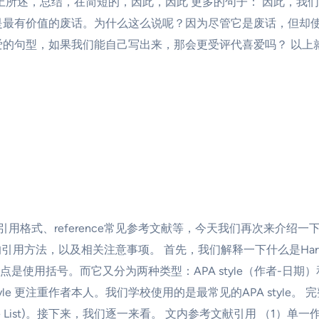
上所述，总结，在简短的，因此，因此 更多的句子： 因此，我们
是最有价值的废话。为什么这么说呢？因为尽管它是废话，但却使
的句型，如果我们能自己写出来，那会更受评代喜爱吗？ 以上就是
ce引用格式、reference常见参考文献等，今天我们再次来介绍一下A
及相关注意事项。 首先，我们解释一下什么是Harvard system，
用括号。而它又分为两种类型：APA style（作者-日期）和M
 style 更注重作者本人。我们学校使用的是最常见的APA styl
列表(Reference List)。接下来，我们逐一来看。 文内参考文献引用