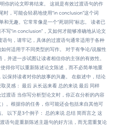
明你的论文即将结束。 这就是有效过渡语句的作
会轻易地使用“in conclusion”这个词
简单和无趣。它常常像是一个“死胡同”标志。 读者已
 conclusion”，又如何才能够准确地从论文
过渡语句，请牢记，具体的过渡语句通常适用于各种
如何适用于不同类型的写作。 对于有争论/说服性
语，并进一步试图让读者相信你的主张的有效性。
 这使得你可以重新陈述论文陈述，而不必简单地重
，以保持读者对你的故事的兴趣。 在叙述中，结论
感： 最后 从长远来看 总的来说 最后 同样
过渡语 当你写分析型论文时，你正在分析的内容
义）。根据你的任务，你可能还会包括来自其他可
以下是3个例子： 总的来说 总结 简而言之 这
渡语句是重新陈述主题句的好方法，而无需重复论