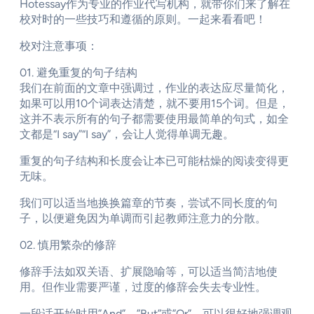
Hotessay作为专业的作业代写机构，就带你们来了解在
校对时的一些技巧和遵循的原则。一起来看看吧！
校对注意事项：
01. 避免重复的句子结构
我们在前面的文章中强调过，作业的表达应尽量简化，
如果可以用10个词表达清楚，就不要用15个词。但是，
这并不表示所有的句子都需要使用最简单的句式，如全
文都是“I say”“I say”，会让人觉得单调无趣。
重复的句子结构和长度会让本已可能枯燥的阅读变得更
无味。
我们可以适当地换换篇章的节奏，尝试不同长度的句
子，以便避免因为单调而引起教师注意力的分散。
02. 慎用繁杂的修辞
修辞手法如双关语、扩展隐喻等，可以适当简洁地使
用。但作业需要严谨，过度的修辞会失去专业性。
一段话开始时用”And”、”But”或”Or”，可以很好地强调观