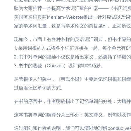
验为大家推荐一本提高学术词汇量的神器——《韦氏词典》！由于词典
美国著名词典商Merriam-Webster推出，针对
家的学术词汇量，这是写学术论文的前提条件。正如所说，
现如今，市面上有各种各样的英语词汇词典，但韦小绿的
1. 采用词根的方式将各个词汇连接在一起。每个单元有
2. 书中对单词的描绘不仅仅是给出定义，还囊括了详细
3. 书中的测验（Quizzes）设计得非常巧妙。
尽管很多人印象中，《韦氏小绿》主要是记忆词根和词缀
过语境记忆单词的方式。
在书的序言中，作者明确指出了记忆单词的好处：大脑并
这本书将单词的解释分为三部分：英文释义、例句以及作者对
通过例句和作者的说明，我们可以清晰地理解conduciv