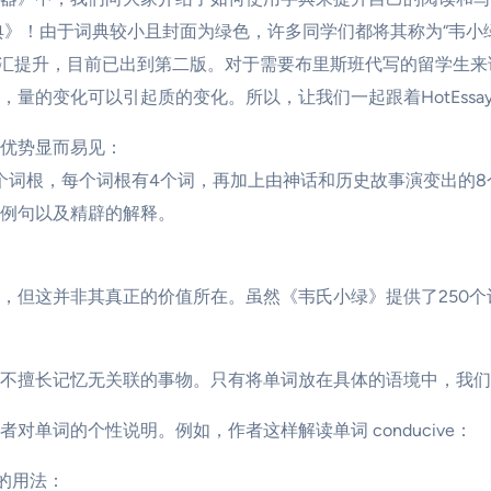
较小且封面为绿色，许多同学们都将其称为“韦小绿”。其全名为Merria
应试以及词汇提升，目前已出到第二版。对于需要布里斯班代写的留
量的变化可以引起质的变化。所以，让我们一起跟着HotEssa
优势显而易见：
8个词根，每个词根有4个词，再加上由神话和历史故事演变出的8
的例句以及精辟的解释。
，但这并非其真正的价值所在。虽然《韦氏小绿》提供了250
不擅长记忆无关联的事物。只有将单词放在具体的语境中，我们
单词的个性说明。例如，作者这样解读单词 conducive：
e的用法：