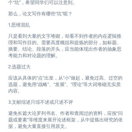
个“坑”，希望同学们可以注意到。
那么，论文写作有哪些“坑”呢？
1.思维混乱
只是看到大量的文字堆砌，却看不到作者的内在逻辑推
理和写作目的。需要高度概括和提炼的部分，如标题、
摘要、结论、段落的开头，应当能体现出作者的抽象思
考能力和对论题的理解。
2.选题过大
应该从具体的“点”出发，从“小”做起，避免过高、过空的
选题，避免用“战略”、“发展”、“理论”等大词堆砌无实质
内容。
3.文献综述只综不述或只述不评
避免长篇大论罗列书名、作者和查阅过的资料，应按“问
题或要素”等维度来展开论述框架，从中提炼出研究的依
据，避免大量直接引用原文。