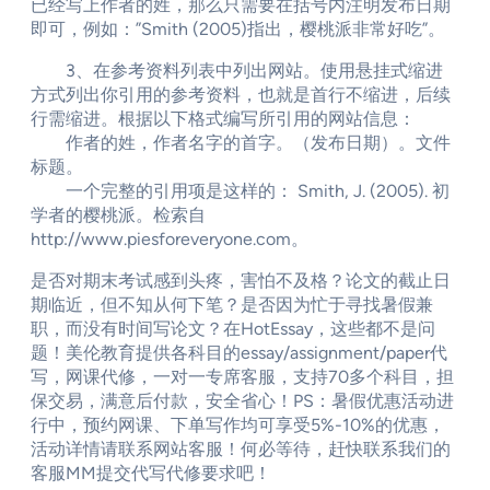
已经写上作者的姓，那么只需要在括号内注明发布日期
即可，例如：”Smith (2005)指出，樱桃派非常好吃”。
3、在参考资料列表中列出网站。使用悬挂式缩进
方式列出你引用的参考资料，也就是首行不缩进，后续
行需缩进。根据以下格式编写所引用的网站信息：
作者的姓，作者名字的首字。（发布日期）。文件
标题。
一个完整的引用项是这样的： Smith, J. (2005). 初
学者的樱桃派。检索自
http://www.piesforeveryone.com。
是否对期末考试感到头疼，害怕不及格？论文的截止日
期临近，但不知从何下笔？是否因为忙于寻找暑假兼
职，而没有时间写论文？在HotEssay，这些都不是问
题！美伦教育提供各科目的essay/assignment/paper代
写，网课代修，一对一专席客服，支持70多个科目，担
保交易，满意后付款，安全省心！PS：暑假优惠活动进
行中，预约网课、下单写作均可享受5%-10%的优惠，
活动详情请联系网站客服！何必等待，赶快联系我们的
客服MM提交代写代修要求吧！